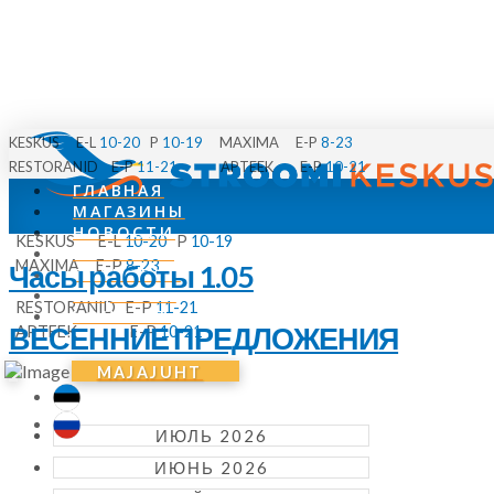
KESKUS E-L
10-20
P
10-19
MAXIMA E-P
8-23
RESTORANID E-P
11-21
APTEEK E-P
10-21
ГЛАВНАЯ
МАГАЗИНЫ
НОВОСТИ
KESKUS E-L
10-20
P
10-19
СОБЫТИЯ
MAXIMA E-P
8-23
Часы работы 1.05
ПАРКОВКА
О ЦЕНТРЕ
RESTORANID E-P
11-21
КОНТАКТ
ВЕСЕННИЕ ПРЕДЛОЖЕНИЯ
APTEEK E-P
10-21
MENÜÜ
MAJAJUHT
ИЮЛЬ 2026
ИЮНЬ 2026