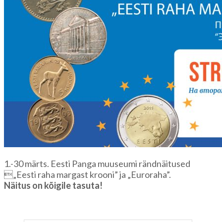
1.-30 märts. Eesti Panga muuseumi rändnäitused
„Eesti raha margast krooni” ja „Euroraha”.
Näitus on kõigile tasuta!