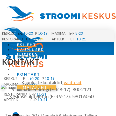
KESKUS E-L
10-20
P
10-19
MAXIMA E-P
8-23
RESTORANID E-P
11-21
APTEEK E-P
10-21
ESILEHT
KAUPLUSED
UUDISED
KONTAKT
SÜNDMUSED
PARKIMINE
MEIST
KONTAKT
KESKUS E-L
10-20
P
10-19
MENÜÜ
Kaupluste kontaktid,
vaata siit
MAXIMA E-P
8-23
MAJAJUHT
Maxima klienditugi (E-R 8-17): 800 2121
RESTORANID E-P
11-21
Keskuse üldtelefon (E-R 9-17): 5901 6050
APTEEK E-P
10-21
Tuulemaa tn. 20 / Madala 5A Harjumaa, Tallinn,