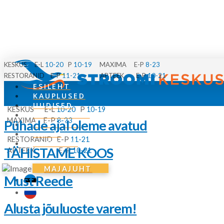
KESKUS E-L
10-20
P
10-19
MAXIMA E-P
8-23
RESTORANID E-P
11-21
APTEEK E-P
10-21
ESILEHT
KAUPLUSED
UUDISED
KESKUS E-L
10-20
P
10-19
SÜNDMUSED
MAXIMA E-P
8-23
Pühade ajal oleme avatud
PARKIMINE
MEIST
RESTORANID E-P
11-21
KONTAKT
TÄHISTAME KOOS
APTEEK E-P
10-21
MENÜÜ
MAJAJUHT
Must Reede
Alusta jõuluoste varem!